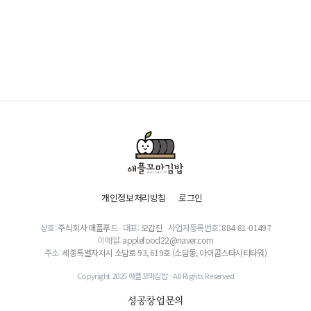
개인정보처리방침
로그인
상호:
주식회사 애플푸드
대표:
오갑진
사업자등록번호:
884-81-01497
이메일:
applefood22@naver.com
주소:
세종특별자치시 소담로 93, 619호 (소담동, 아이콤스타시티타워)
Copyright 2025 애플꼬마김밥 - All Rights Reserved
성공창업문의